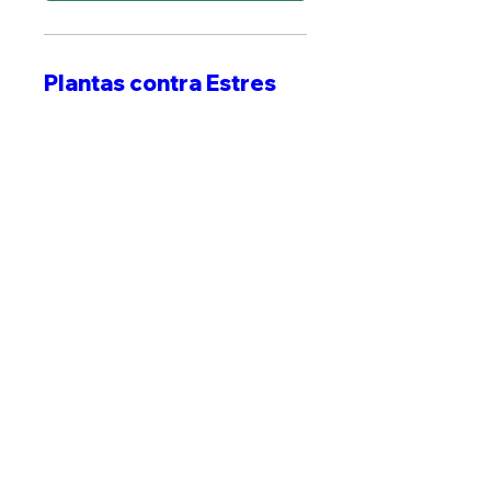
Plantas contra Estres
Sat, Oct 17
More info
MÁS INFO
Kit Medicina Herbal
Sat, Oct 24
More info
MÁS INFO