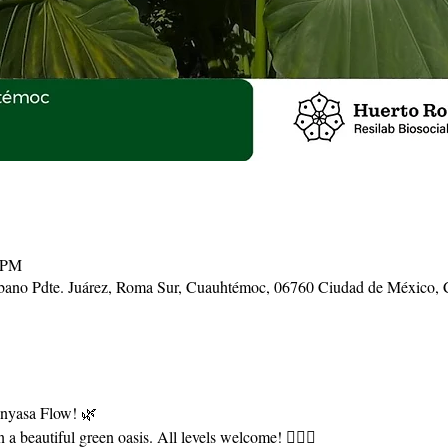
0 PM
Urbano Pdte. Juárez, Roma Sur, Cuauhtémoc, 06760 Ciudad de Méxic
Vinyasa Flow! 🌿
 a beautiful green oasis. All levels welcome! 🧘‍♀️✨