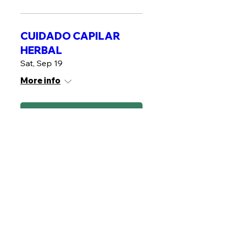
CUIDADO CAPILAR
HERBAL
Sat, Sep 19
More info
RSVP
Gel Facial Herbal
Sat, Sep 26
More info
RSVP