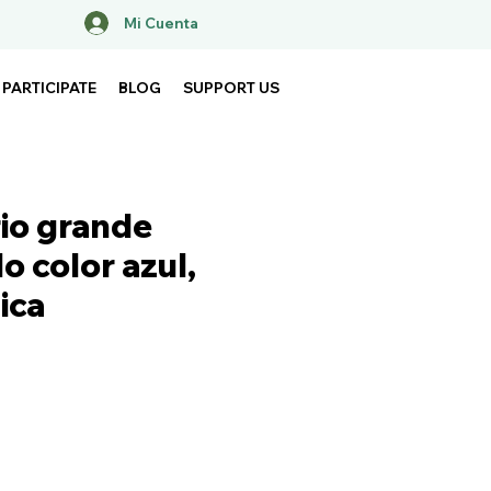
Mi Cuenta
PARTICIPATE
BLOG
SUPPORT US
io grande
o color azul,
ica
ice