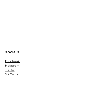
Canasta Pareja 5 k
Price
MX$378.00
SOCIALS
Facebook
Instagram
TikTok
X / Twitter