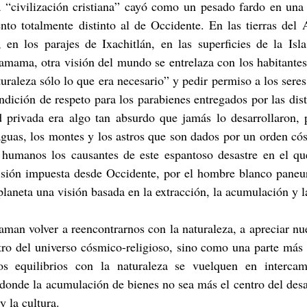
 “civilización cristiana” cayó como un pesado fardo en una 
to totalmente distinto al de Occidente. En las tierras del A
 en los parajes de Ixachitlán, en las superficies de la Isla
mama, otra visión del mundo se entrelaza con los habitantes 
raleza sólo lo que era necesario” y pedir permiso a los seres s
ondición de respeto para los parabienes entregados por las disti
 privada era algo tan absurdo que jamás lo desarrollaron, 
 aguas, los montes y los astros que son dados por un orden cós
s humanos los causantes de este espantoso desastre en el qu
isión impuesta desde Occidente, por el hombre blanco paneur
planeta una visión basada en la extracción, la acumulación y la
aman volver a reencontrarnos con la naturaleza, a apreciar nu
tro del universo cósmico-religioso, sino como una parte más 
os equilibrios con la naturaleza se vuelquen en intercam
donde la acumulación de bienes no sea más el centro del desa
y la cultura. 