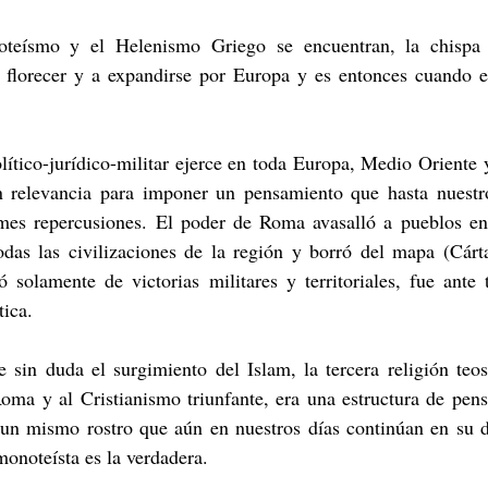
teísmo y el Helenismo Griego se encuentran, la chispa 
 florecer y a expandirse por Europa y es entonces cuando el
tico-jurídico-militar ejerce en toda Europa, Medio Oriente y
n relevancia para imponer un pensamiento que hasta nuestro
rmes repercusiones. El poder de Roma avasalló a pueblos en
odas las civilizaciones de la región y borró del mapa (Cárta
ó solamente de victorias militares y territoriales, fue ante 
tica. 
 sin duda el surgimiento del Islam, la tercera religión teos
oma y al Cristianismo triunfante, era una estructura de pens
 un mismo rostro que aún en nuestros días continúan en su di
monoteísta es la verdadera. 