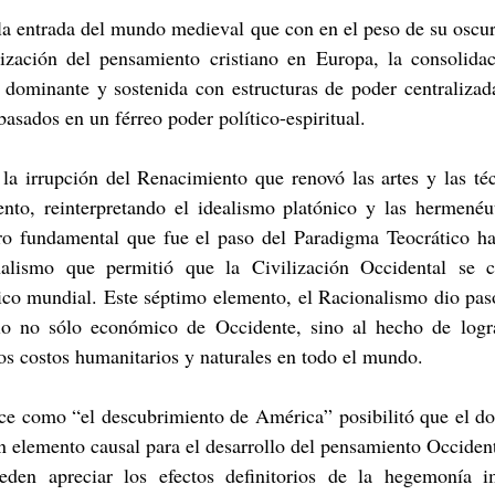
la entrada del mundo medieval que con en el peso de su oscur
zación del pensamiento cristiano en Europa, la consolidac
 dominante y sostenida con estructuras de poder centralizad
basados en un férreo poder político-espiritual. 
la irrupción del Renacimiento que renovó las artes y las téc
to, reinterpretando el idealismo platónico y las hermenéutic
ro fundamental que fue el paso del Paradigma Teocrático ha
nalismo que permitió que la Civilización Occidental se c
o mundial. Este séptimo elemento, el Racionalismo dio paso
io no sólo económico de Occidente, sino al hecho de logr
os costos humanitarios y naturales en todo el mundo.
oce como “el descubrimiento de América” posibilitó que el do
un elemento causal para el desarrollo del pensamiento Occident
den apreciar los efectos definitorios de la hegemonía im