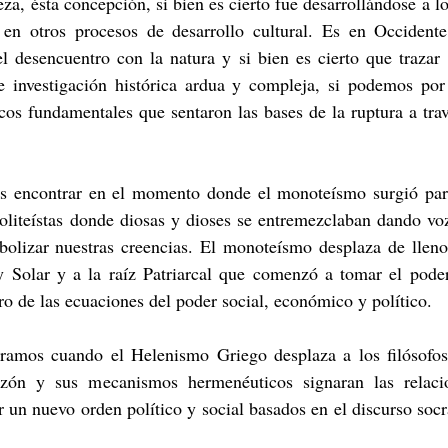
eza, ésta concepción, si bien es cierto fue desarrollándose a l
e en otros procesos de desarrollo cultural. Es en Occiden
el desencuentro con la natura y si bien es cierto que trazar 
e investigación histórica ardua y compleja, si podemos por
cos fundamentales que sentaron las bases de la ruptura a trav
s encontrar en el momento donde el monoteísmo surgió para
oliteístas donde diosas y dioses se entremezclaban dando voz
mbolizar nuestras creencias. El monoteísmo desplaza de lleno
y Solar y a la raíz Patriarcal que comenzó a tomar el poder
o de las ecuaciones del poder social, económico y político.
ramos cuando el Helenismo Griego desplaza a los filósofos 
zón y sus mecanismos hermenéuticos signaran las relaci
 un nuevo orden político y social basados en el discurso socrá