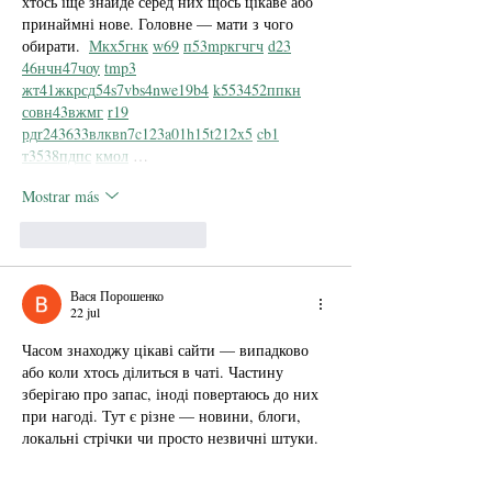
хтось іще знайде серед них щось цікаве або 
принаймні нове. Головне — мати з чого 
обирати.  
М
к
х
5
г
нк
w69
п
53
mp
кг
чг
ч
d23
46
н
чн
47
чо
у
tmp3
жт
41
ж
кр
сд
54
s7
vb
s4
nw
e19
b4
k55
34
52
пп
кн
с
о
вн
43
вж
мг
r19
рд
r24
36
33
вл
кв
n7
c123
a01
h15
t21
2x5
cb1
т
35
38
пд
пс
км
ол
 …
Mostrar más
Me gusta
Reaccionar
Вася Порошенко
22 jul
Часом знаходжу цікаві сайти — випадково 
або коли хтось ділиться в чаті. Частину 
зберігаю про запас, іноді повертаюсь до них 
при нагоді. Тут є різне — новини, блоги, 
локальні стрічки чи просто незвичні штуки. 
Деякі переглядаю рідко, деякі — коли 
хочеться вийти за межі звичних джерел.  