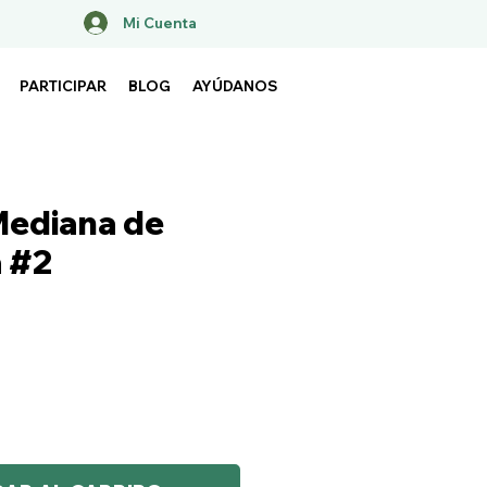
Mi Cuenta
PARTICIPAR
BLOG
AYÚDANOS
Mediana de
 #2
ecio