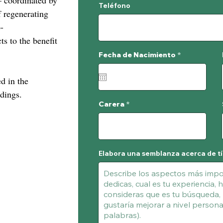
— coordinated by
Teléfono
f regenerating
-
ts to the benefit
r
Fecha de Nacimiento
*
e
q
u
d in the
i
r
dings.
e
d
Carera
Elabora una semblanza acerca de tí