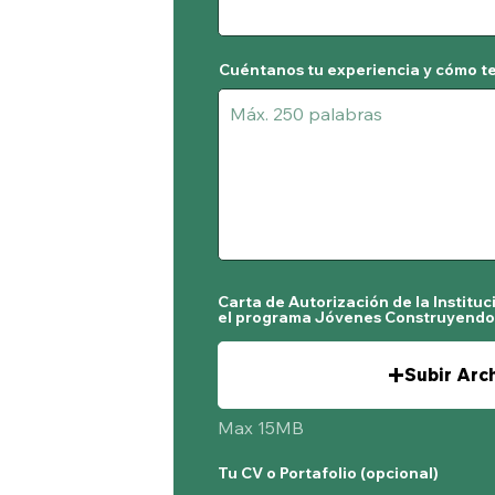
Cuéntanos tu experiencia y cómo t
Carta de Autorización de la Instituc
el programa Jóvenes Construyendo 
Subir Arc
Max 15MB
Tu CV o Portafolio (opcional)