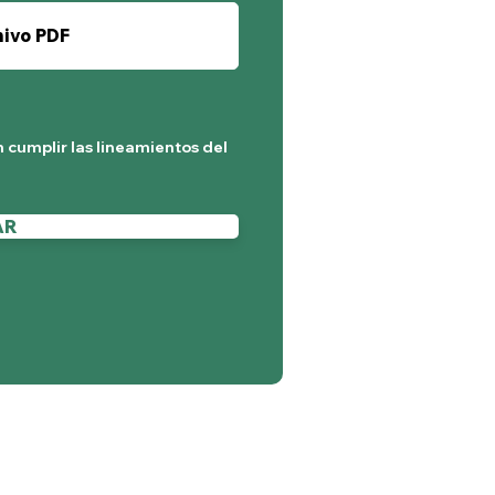
hivo PDF
 cumplir las lineamientos del
AR