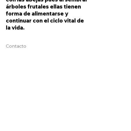
árboles frutales ellas tienen
forma de alimentarse y
continuar con el ciclo vital de
la vida.
Contacto
millan7@yahoo.com.mx
¿Certificaciones?
NA
Redes Sociales
Instagram