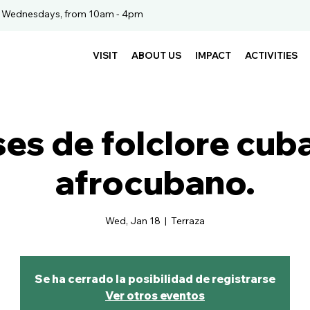
. Wednesdays, from 10am - 4pm
VISIT
ABOUT US
IMPACT
ACTIVITIES
es de folclore cub
afrocubano.
Wed, Jan 18
  |  
Terraza
Se ha cerrado la posibilidad de registrarse
Ver otros eventos