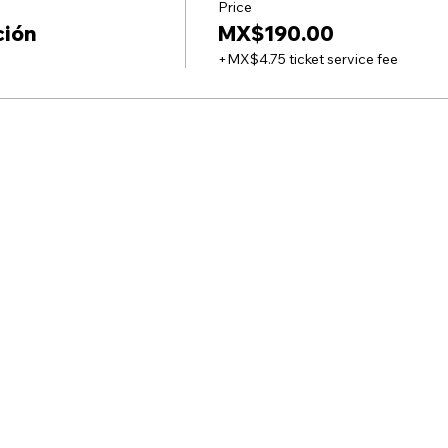
Price
ción
MX$190.00
+MX$4.75 ticket service fee