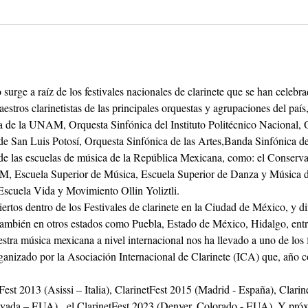
 surge a raíz de los festivales nacionales de clarinete que se han celeb
stros clarinetistas de las principales orquestas y agrupaciones del país
a de la UNAM, Orquesta Sinfónica del Instituto Politécnico Nacional, 
 San Luis Potosí, Orquesta Sinfónica de las Artes,Banda Sinfónica de l
de las escuelas de música de la República Mexicana, como: el Conserva
M, Escuela Superior de Música, Escuela Superior de Danza y Música d
scuela Vida y Movimiento Ollin Yoliztli. 
rtos dentro de los Festivales de clarinete en la Ciudad de México, y dif
también en otros estados como Puebla, Estado de México, Hidalgo, entr
uestra música mexicana a nivel internacional nos ha llevado a uno de los f
anizado por la Asociación Internacional de Clarinete (ICA) que, año co
est 2013 (Asissi – Italia), ClarinetFest 2015 (Madrid - España), Clarin
evada – EUA),  el ClarinetFest 2023 (Denver, Colorado - EUA). Y próx