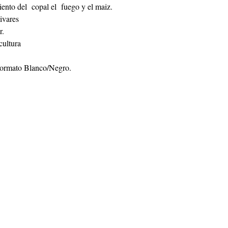
nto del  copal el  fuego y el maiz.
vares
. 
cultura
Formato Blanco/Negro.