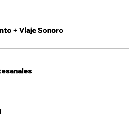
nto + Viaje Sonoro
tesanales
l