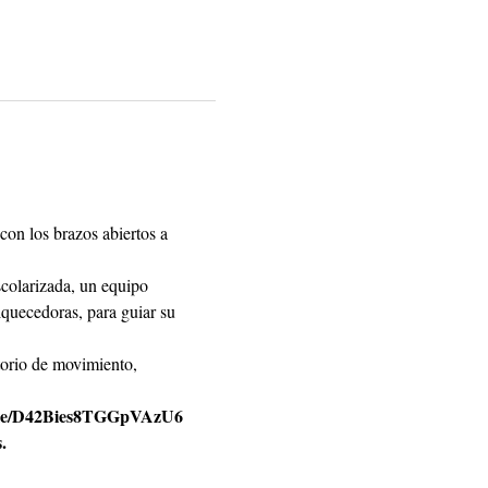
con los brazos abiertos a 
scolarizada, un equipo 
riquecedoras, para guiar su 
atorio de movimiento, 
ms.gle/D42Bies8TGGpVAzU6
.