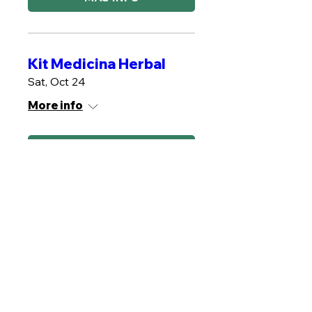
Kit Medicina Herbal
Sat, Oct 24
More info
MÁS INFO
Plantas de poder
Sat, Oct 31
More info
MÁS INFO