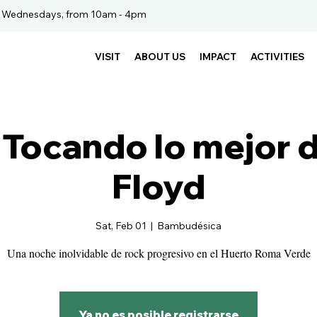
. Wednesdays, from 10am - 4pm
VISIT
ABOUT US
IMPACT
ACTIVITIES
 Tocando lo mejor 
Floyd
Sat, Feb 01
  |  
Bambudésica
Ya no es posible registrarse