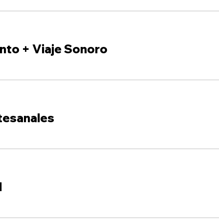
nto + Viaje Sonoro
tesanales
l