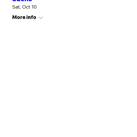
Sat, Oct 10
More info
MÁS INFO
Plantas contra Estres
Sat, Oct 17
More info
MÁS INFO
Kit Medicina Herbal