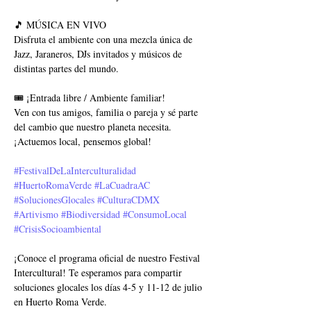
🎵 MÚSICA EN VIVO
Disfruta el ambiente con una mezcla única de 
Jazz, Jaraneros, DJs invitados y músicos de 
distintas partes del mundo.
🎟️ ¡Entrada libre / Ambiente familiar!
Ven con tus amigos, familia o pareja y sé parte 
del cambio que nuestro planeta necesita. 
¡Actuemos local, pensemos global!
#FestivalDeLaInterculturalidad
#HuertoRomaVerde
#LaCuadraAC
#SolucionesGlocales
#CulturaCDMX
#Artivismo
#Biodiversidad
#ConsumoLocal
#CrisisSocioambiental
¡Conoce el programa oficial de nuestro Festival 
Intercultural! Te esperamos para compartir 
soluciones glocales los días 4-5 y 11-12 de julio 
en Huerto Roma Verde.