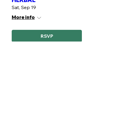
Sat, Sep 19
More info
RSVP
Gel Facial Herbal
Sat, Sep 26
More info
RSVP
Bálsamo Reparador del