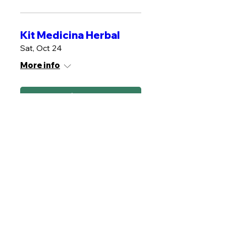
Kit Medicina Herbal
Sat, Oct 24
More info
MÁS INFO
Plantas de poder
Sat, Oct 31
More info
MÁS INFO