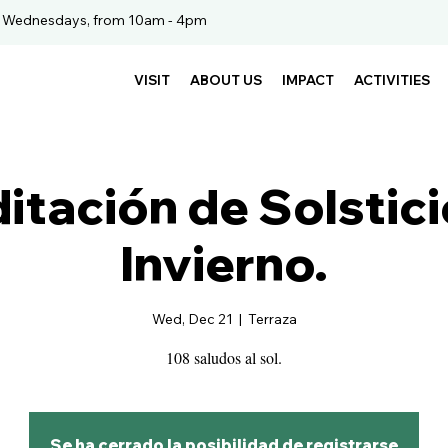
. Wednesdays, from 10am - 4pm
VISIT
ABOUT US
IMPACT
ACTIVITIES
itación de Solstici
Invierno.
Wed, Dec 21
  |  
Terraza
108 saludos al sol.
Se ha cerrado la posibilidad de registrarse