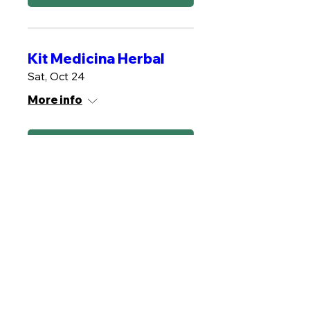
Kit Medicina Herbal
Sat, Oct 24
More info
MÁS INFO
Plantas de poder
Sat, Oct 31
More info
MÁS INFO