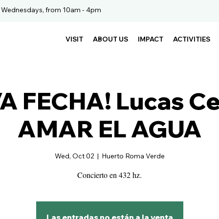
. Wednesdays, from 10am - 4pm
VISIT
ABOUT US
IMPACT
ACTIVITIES
A FECHA! Lucas Cer
AMAR EL AGUA
Wed, Oct 02
  |  
Huerto Roma Verde
Concierto en 432 hz.
Las entradas no están a la venta