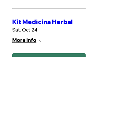
Kit Medicina Herbal
Sat, Oct 24
More info
MÁS INFO
Plantas de poder
Sat, Oct 31
More info
MÁS INFO