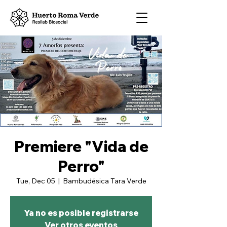
Premiere "Vida de
Perro"
Tue, Dec 05
  |  
Bambudésica Tara Verde
Ya no es posible registrarse
Ver otros eventos