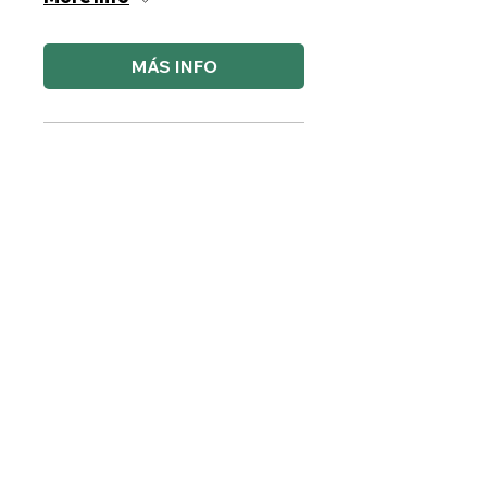
MÁS INFO
Plantas contra Estres
Sat, Oct 17
More info
MÁS INFO
Kit Medicina Herbal
Sat, Oct 24
More info