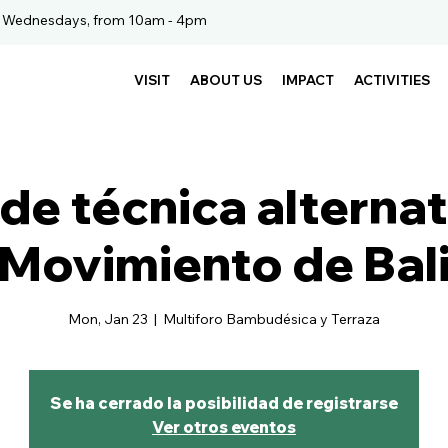
. Wednesdays, from 10am - 4pm
VISIT
ABOUT US
IMPACT
ACTIVITIES
 de técnica alterna
Movimiento de Bal
Mon, Jan 23
  |  
Multiforo Bambudésica y Terraza
Se ha cerrado la posibilidad de registrarse
Ver otros eventos