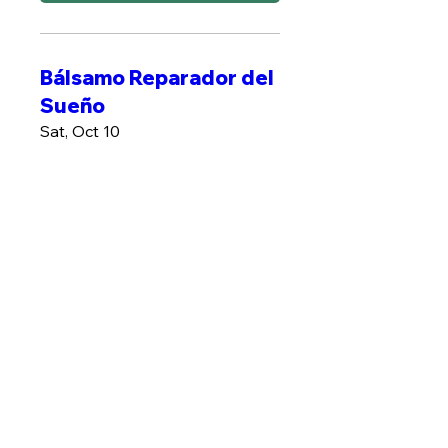
Bálsamo Reparador del
Sueño
Sat, Oct 10
More info
MÁS INFO
Plantas contra Estres
Sat, Oct 17
More info