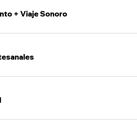
nto + Viaje Sonoro
tesanales
l