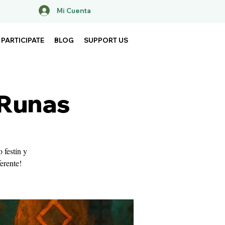
Mi Cuenta
PARTICIPATE
BLOG
SUPPORT US
 Runas
 festín y
erente!