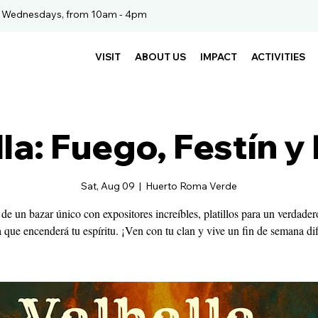
. Wednesdays, from 10am - 4pm
VISIT
ABOUT US
IMPACT
ACTIVITIES
lla: Fuego, Festín y
Sat, Aug 09
  |  
Huerto Roma Verde
 de un bazar único con expositores increíbles, platillos para un verdadero
 que encenderá tu espíritu. ¡Ven con tu clan y vive un fin de semana dif