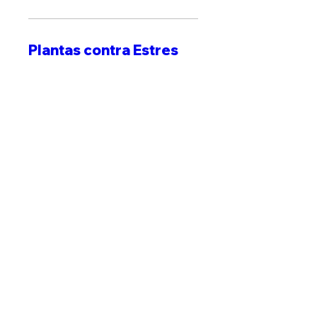
Plantas contra Estres
Sat, Oct 17
More info
MÁS INFO
Kit Medicina Herbal
Sat, Oct 24
More info
MÁS INFO