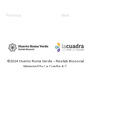
Previous
Next
©2024 Huerto Roma Verde – Resilab Biosocial
Managed by La Cuadra A.C.
OPEN TO THE PUBLIC
Monday to Sunday
10:00 - 19:00
Jalapa 234, Roma Sur
06760 CDMX
SOCIALS
Facebook