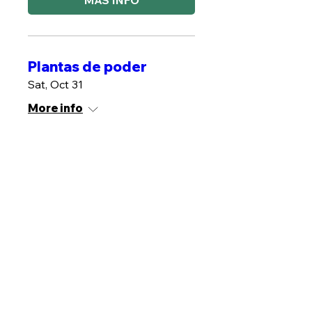
MÁS INFO
Plantas de poder
Sat, Oct 31
More info
MÁS INFO
Masaje
Descontracturante
Sat, Nov 14
More info