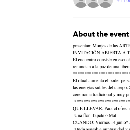
+ 11 ot
About the event
presentan: Monjes de las A
INVITACIÓN ABIERTA A T
El encuentro consiste en escuc
renuncian a la paz de una libera
************************
El ritual aumenta el poder perso
las energías sutiles del cuerpo.
ceremonia tradicional y muy pra
 ************************
QUE LLEVAR: Para el ofrecimi
-Una flor -Tapete o Mat  
CUANDO: Viernes 14 junio* a l
 *Indispensable puntualidad y 