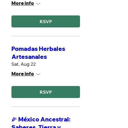
More info
RSVP
Pomadas Herbales
Artesanales
Sat, Aug 22
More info
RSVP
🌽 México Ancestral:
Saberes, Tierra y