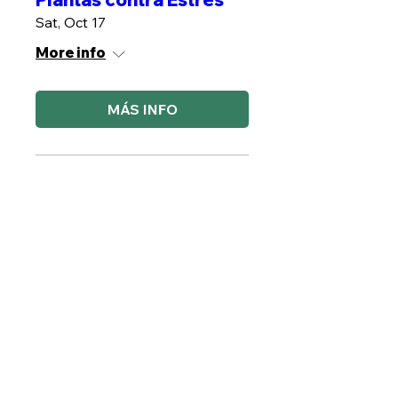
Sat, Oct 17
More info
MÁS INFO
Kit Medicina Herbal
Sat, Oct 24
More info
MÁS INFO
Plantas de poder