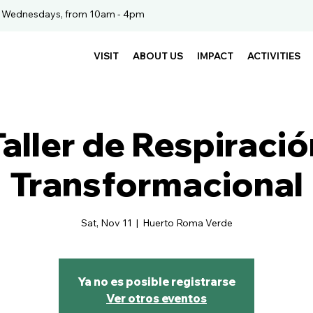
. Wednesdays, from 10am - 4pm
VISIT
ABOUT US
IMPACT
ACTIVITIES
Taller de Respiració
Transformacional
Sat, Nov 11
  |  
Huerto Roma Verde
Ya no es posible registrarse
Ver otros eventos