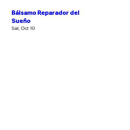
Bálsamo Reparador del
Sueño
Sat, Oct 10
More info
MÁS INFO
Plantas contra Estres
Sat, Oct 17
More info
MÁS INFO