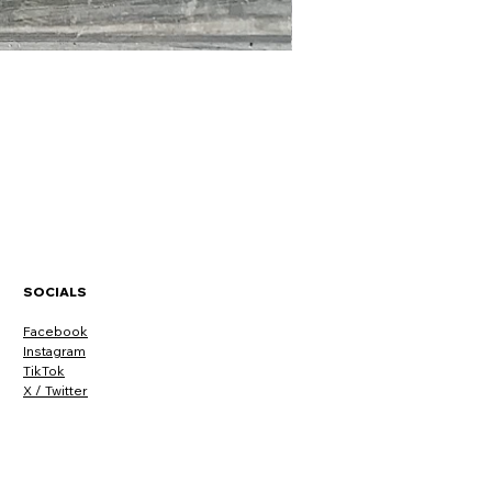
Canasta Pareja 5 k
Price
MX$378.00
SOCIALS
Facebook
Instagram
TikTok
X / Twitter