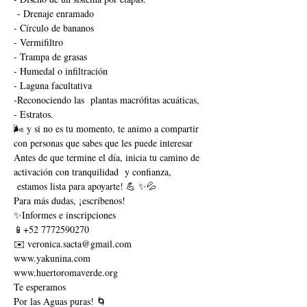
 - Drenaje enramado 
- Círculo de bananos
- Vermifiltro 
- Trampa de grasas
- Humedal o infiltración 
- Laguna facultativa 
-Reconociendo las  plantas macrófitas acuáticas, 
- Estratos.
🌬️ y si no es tu momento, te animo a compartir 
con personas que sabes que les puede interesar 
Antes de que termine el día, inicia tu camino de 
activación con tranquilidad  y confianza, 
 estamos lista para apoyarte! 💪 ✨💦
Para más dudas, ¡escríbenos! 
✨Informes e inscripciones 
📱+52 7772590270
✉️ veronica.sacta@gmail.com
www.yakunina.com
www.huertoromaverde.org
Te esperamos
Por las Aguas puras! 🌀