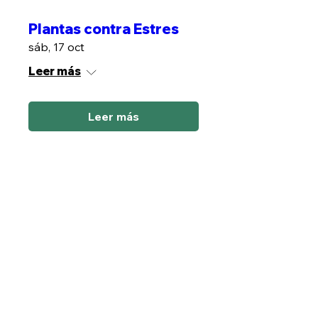
Plantas contra Estres
sáb, 17 oct
Leer más
Leer más
Kit Medicina Herbal
sáb, 24 oct
Leer más
Leer más