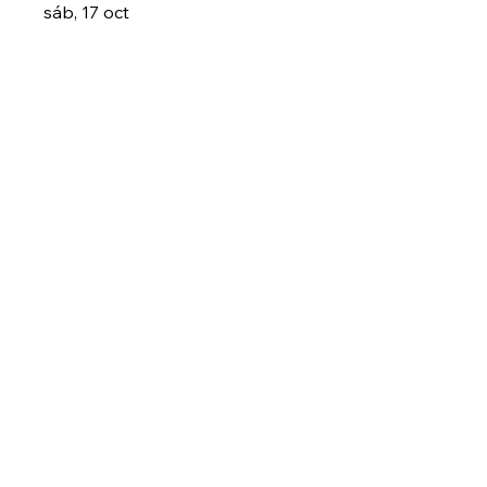
sáb, 17 oct
Leer más
Leer más
Kit Medicina Herbal
sáb, 24 oct
Leer más
Leer más
Plantas de poder