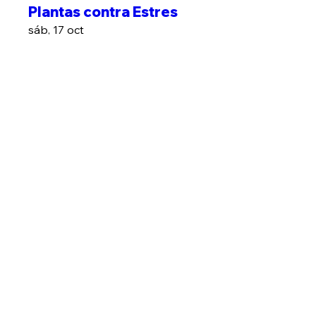
Plantas contra Estres
sáb, 17 oct
Leer más
Leer más
Kit Medicina Herbal
sáb, 24 oct
Leer más
Leer más