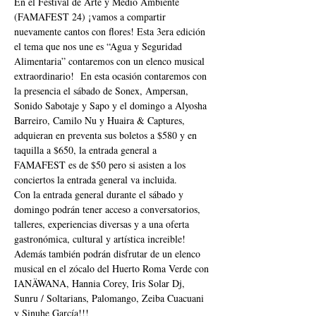
En el Festival de Arte y Medio Ambiente 
(FAMAFEST 24) ¡vamos a compartir 
nuevamente cantos con flores! Esta 3era edición 
el tema que nos une es “Agua y Seguridad 
Alimentaria” contaremos con un elenco musical 
extraordinario!  En esta ocasión contaremos con 
la presencia el sábado de Sonex, Ampersan, 
Sonido Sabotaje y Sapo y el domingo a Alyosha 
Barreiro, Camilo Nu y Huaira & Captures, 
adquieran en preventa sus boletos a $580 y en 
taquilla a $650, la entrada general a 
FAMAFEST es de $50 pero si asisten a los 
conciertos la entrada general va incluida. 
Con la entrada general durante el sábado y 
domingo podrán tener acceso a conversatorios, 
talleres, experiencias diversas y a una oferta 
gastronómica, cultural y artística increible! 
Además también podrán disfrutar de un elenco 
musical en el zócalo del Huerto Roma Verde con 
IANÄWANA, Hannia Corey, Iris Solar Dj, 
Sunru / Soltarians, Palomango, Zeiba Cuacuani 
y Sinuhe García!!!