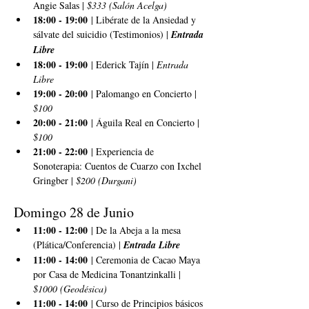
Angie Salas | 
$333 (Salón Acelga)
18:00 - 19:00
 | Libérate de la Ansiedad y 
sálvate del suicidio (Testimonios) | 
Entrada 
Libre
18:00 - 19:00
 | Ederick Tajín | 
Entrada 
Libre
19:00 - 20:00
 | Palomango en Concierto | 
$100
20:00 - 21:00
 | Águila Real en Concierto | 
$100
21:00 - 22:00
 | Experiencia de 
Sonoterapia: Cuentos de Cuarzo con Ixchel 
Gringber | 
$200 (Durgani)
Domingo 28 de Junio
11:00 - 12:00
 | De la Abeja a la mesa 
(Plática/Conferencia) | 
Entrada Libre
11:00 - 14:00
 | Ceremonia de Cacao Maya 
por Casa de Medicina Tonantzinkalli | 
$1000 (Geodésica)
11:00 - 14:00
 | Curso de Principios básicos 