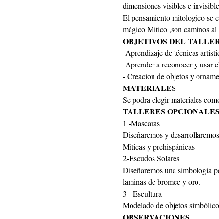
dimensiones visibles e invisibl
El pensamiento mitologico se cr
mágico Mitico ,son caminos al 
OBJETIVOS DEL TALLE
-Aprendizaje de técnicas artisti
-Aprender a reconocer y usar el
- Creacion de objetos y ornamen
MATERIALES
Se podra elegir materiales como 
TALLERES OPCIONALE
1 -Mascaras
Diseñaremos y desarrollaremos
Miticas y prehispánicas 
2-Escudos Solares
Diseñaremos una simbologia pers
laminas de bromce y oro.
3 - Escultura
Modelado de objetos simbólicos
OBSERVACIONES