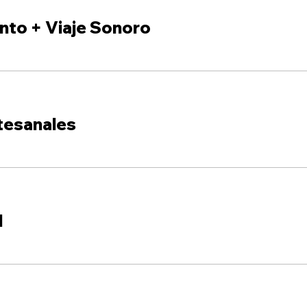
nto + Viaje Sonoro
tesanales
l