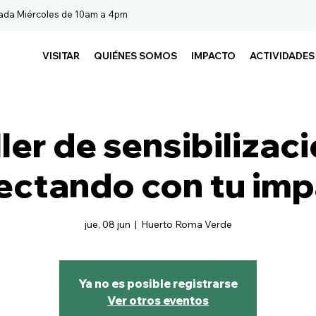
ada Miércoles de 10am a 4pm
VISITAR
QUIÉNES SOMOS
IMPACTO
ACTIVIDADES
ller de sensibilizaci
ctando con tu im
jue, 08 jun
  |  
Huerto Roma Verde
Ya no es posible registrarse
Ver otros eventos