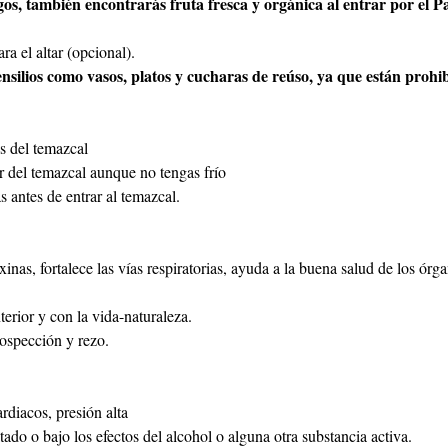
os, también encontrarás fruta fresca y orgánica al entrar por el P
ra el altar (opcional).
ensilios como vasos, platos y cucharas de reúso, ya que están prohib
s del temazcal
r del temazcal aunque no tengas frío
 antes de entrar al temazcal.
xinas, fortalece las vías respiratorias, ayuda a la buena salud de los órg
terior y con la vida-naturaleza.
rospección y rezo.
rdiacos, presión alta
tado o bajo los efectos del alcohol o alguna otra substancia activa.