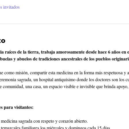
s invitados
to
a raíces de la tierra, trabaja amorosamente desde hace 6 años en e
abuelas y abuelos de tradiciones ancestrales de los pueblos originari
tiene como misión, compartir esta medicina en la forma más respetuosa y 
remonia sagrada, un hospital antiquísimo donde los doctores son los cu
e comunidad, una casa, un espacio visible e invisible que brinda apoyo,
 para visitantes:
a medicina sagrada con respeto y corazón abierto.
s temazcales familiares los miércoles y domingos cada 15 días.