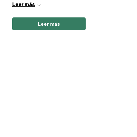
Leer más
Leer más
Plantas de poder
sáb, 31 oct
Leer más
Leer más
Masaje
Descontracturante
sáb, 14 nov