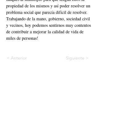
propiedad de los mismos y así poder resolver un 
problema social que parecía difícil de resolver. 
Trabajando de la mano, gobierno, sociedad civil 
y vecinos, hoy podemos sentirnos muy contentos 
de contribuir a mejorar la calidad de vida de 
miles de personas!
< Anterior
Siguiente >
©2024 Huerto Roma Verde – Resilab Biosocial
Administrado por La Cuadra A.C.
ABIERTO AL PÚBLICO