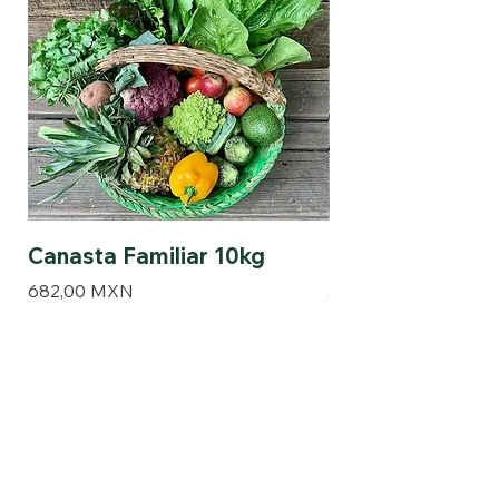
Canasta Familiar 10kg
Canasta Pareja 
Precio
Precio
682,00 MXN
378,00 MXN