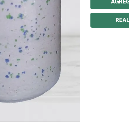
AGREG
REA