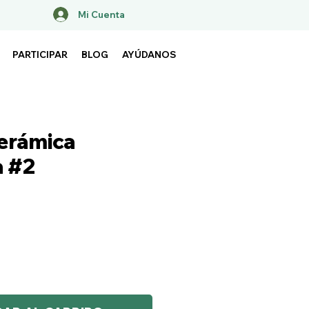
Mi Cuenta
PARTICIPAR
BLOG
AYÚDANOS
erámica
a #2
recio