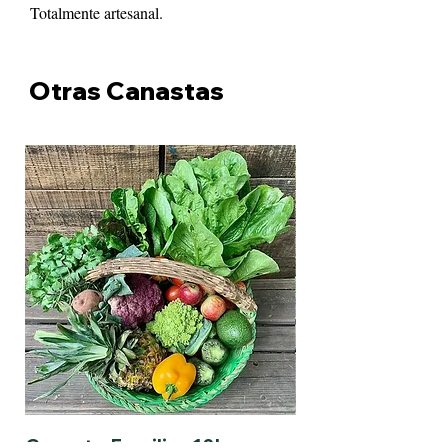
Totalmente artesanal.
Otras Canastas
Canasta Familiar 10kg
Canasta Pareja 