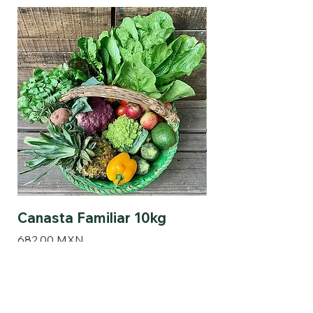
Canasta Familiar 10kg
Canasta Pareja 
Precio
Precio
682,00 MXN
378,00 MXN